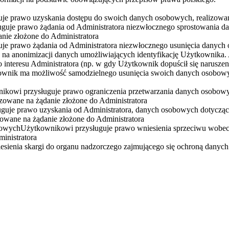
e prawo uzyskania dostępu do swoich danych osobowych, realizowane
je prawo żądania od Administratora niezwłocznego sprostowania dany
nie złożone do Administratora
je prawo żądania od Administratora niezwłocznego usunięcia danych 
a anonimizacji danych umożliwiających identyfikację Użytkownika. Ad
 interesu Administratora (np. w gdy Użytkownik dopuścił się narusz
kownik ma możliwość samodzielnego usunięcia swoich danych osobowy
ikowi przysługuje prawo ograniczenia przetwarzania danych osobo
owane na żądanie złożone do Administratora
guje prawo uzyskania od Administratora, danych osobowych dotyc
owane na żądanie złożone do Administratora
bowychUżytkownikowi przysługuje prawo wniesienia sprzeciwu wobec
inistratora
esienia skargi do organu nadzorczego zajmującego się ochroną danyc