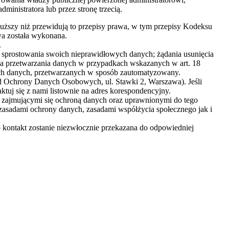
ministratora lub przez stronę trzecią.
dłuższy niż przewidują to przepisy prawa, w tym przepisy Kodeksu
wa została wykonana.
.
 sprostowania swoich nieprawidłowych danych; żądania usunięcia
a przetwarzania danych w przypadkach wskazanych w art. 18
h danych, przetwarzanych w sposób zautomatyzowany.
d Ochrony Danych Osobowych, ul. Stawki 2, Warszawa). Jeśli
tuj się z nami listownie na adres korespondencyjny.
 zajmującymi się ochroną danych oraz uprawnionymi do tego
zasadami ochrony danych, zasadami współżycia społecznego jak i
 o kontakt zostanie niezwłocznie przekazana do odpowiedniej