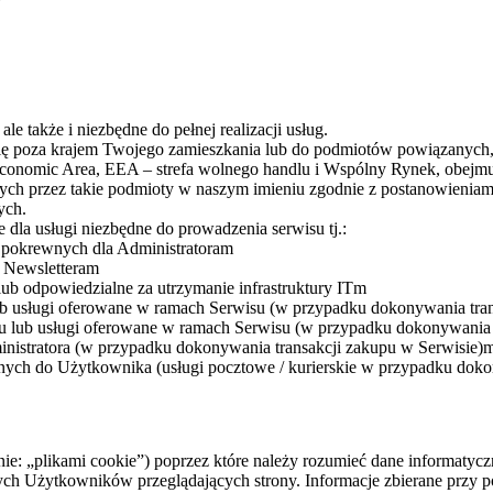
e także i niezbędne do pełnej realizacji usług.
poza krajem Twojego zamieszkania lub do podmiotów powiązanych, str
nomic Area, EEA – strefa wolnego handlu i Wspólny Rynek, obejmują
 przez takie podmioty w naszym imieniu zgodnie z postanowieniami n
ych.
la usługi niezbędne do prowadzenia serwisu tj.:
g pokrewnych dla Administratoram
a Newsletteram
ub odpowiedzialne za utrzymanie infrastruktury ITm
lub usługi oferowane w ramach Serwisu (w przypadku dokonywania tra
ru lub usługi oferowane w ramach Serwisu (w przypadku dokonywania 
nistratora (w przypadku dokonywania transakcji zakupu w Serwisie)
nych do Użytkownika (usługi pocztowe / kurierskie w przypadku doko
znie: „plikami cookie”) poprzez które należy rozumieć dane informatycz
ch Użytkowników przeglądających strony. Informacje zbierane przy p