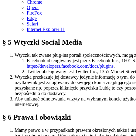
Chrome
Opera
FireFox
Edge
Safari
Internet Explorer 11
§ 5 Wtyczki Social Media
Wtyczki tak zwane plug-ins portali społecznościowych, mogą zn
Facebook obsługiwany jest przez Facebook Inc., 1601 S
https://developers.facebook.com/docs/plugins
,
Twitter obsługiwany jest Twitter Inc., 1355 Market Str
Wtyczka przekazuje jej dostawcy jedynie informację o tym, do k
użytkownik jest zalogowany do swojego konta znajdującego się 
pozyskane np. poprzez kliknięcie przycisku Lubię to czy pozo
bezpośrednio do dostawcy.
Aby uniknąć odnotowania wizyty na wybranym koncie użytkowni
internetowej.
§ 6 Prawa i obowiązki
Mamy prawo a w przypadkach prawem określonych także i us
bądź osobom trzecim, które zgłoszą takie żądanie udzielenia 