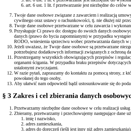
art. 6 ust. 1 lit. f przetwarzanie jest niezbędne do celó
Twoje dane osobowe związane z zawarciem i realizacją umowy pr
cywilnego oraz ustawy o rachunkowości, tj. nie dłużej niż pr
Twoje dane osobowe przetwarzane w celu zawarcia i wykonani
Przysługuje Ci prawo do: dostępu do swoich danych osobowyc
danych (prawo do bycia zapomnianym) w przypadku wystąpieni
RODO, wniesienia sprzeciwu wobec przetwarzania danych w 
Jeżeli uważasz, że Twoje dane osobowe są przetwarzane niez
potrzebujesz dodatkowych informacji związanych z ochroną dan
Przestrzegamy wszystkich obowiązujących przepisów i regula
organami ścigania. W przypadku braku przepisów dotyczących
ustalonymi zwyczajami.
W razie pytań, zapraszamy do kontaktu za pomocą strony, z któ
powołanej do tego osoby.
Aby ułatwić nam odpowiedź bądź ustosunkowanie się do podany
§ 3 Zakres i cel zbierania danych osobowy
Przetwarzamy niezbędne dane osobowe w celu realizacji usług 
Zbieramy, przetwarzamy i przechowujemy następujące dane u
imię i nazwisko,
adres zamieszkania,
adres do doręczeń (jeśli jest inny niż adres zamieszkania)