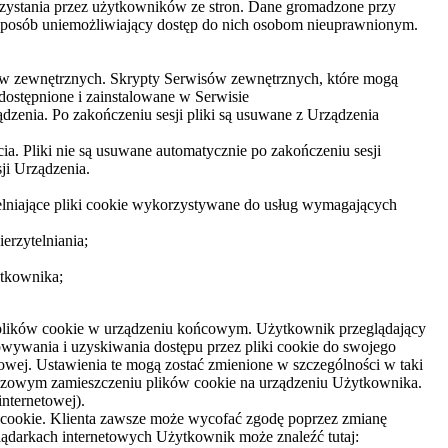
rzystania przez użytkowników ze stron. Dane gromadzone przy
 sposób uniemożliwiający dostęp do nich osobom nieuprawnionym.
ów zewnętrznych. Skrypty Serwisów zewnętrznych, które mogą
dostępnione i zainstalowane w Serwisie
dzenia. Po zakończeniu sesji pliki są usuwane z Urządzenia
a. Pliki nie są usuwane automatycznie po zakończeniu sesji
ji Urządzenia.
telniające pliki cookie wykorzystywane do usług wymagających
erzytelniania;
ytkownika;
 plików cookie w urządzeniu końcowym. Użytkownik przeglądający
owywania i uzyskiwania dostępu przez pliki cookie do swojego
wej. Ustawienia te mogą zostać zmienione w szczególności w taki
razowym zamieszczeniu plików cookie na urządzeniu Użytkownika.
nternetowej).
w cookie. Klienta zawsze może wycofać zgodę poprzez zmianę
lądarkach internetowych Użytkownik może znaleźć tutaj: