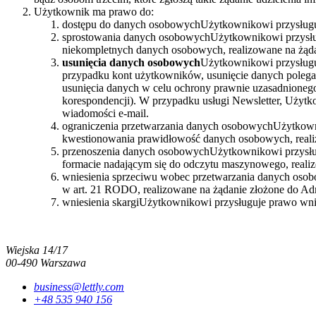
Użytkownik ma prawo do:
dostępu do danych osobowychUżytkownikowi przysługuj
sprostowania danych osobowychUżytkownikowi przysługu
niekompletnych danych osobowych, realizowane na żąda
usunięcia danych osobowych
Użytkownikowi przysługu
przypadku kont użytkowników, usunięcie danych polega n
usunięcia danych w celu ochrony prawnie uzasadnionego
korespondencji). W przypadku usługi Newsletter, Użyt
wiadomości e-mail.
ograniczenia przetwarzania danych osobowychUżytkown
kwestionowania prawidłowość danych osobowych, realiz
przenoszenia danych osobowychUżytkownikowi przysłu
formacie nadającym się do odczytu maszynowego, realiz
wniesienia sprzeciwu wobec przetwarzania danych oso
w art. 21 RODO, realizowane na żądanie złożone do Adm
wniesienia skargiUżytkownikowi przysługuje prawo wni
Wiejska 14/17
00-490 Warszawa
business@lettly.com
+48 535 940 156