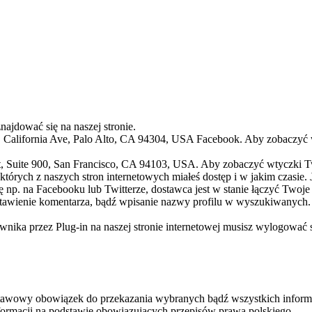
ajdować się na naszej stronie.
. California Ave, Palo Alto, CA 94304, USA Facebook. Aby zobaczyć 
eet, Suite 900, San Francisco, CA 94103, USA. Aby zobaczyć wtyczki T
tórych z naszych stron internetowych miałeś dostęp i w jakim czasie. 
np. na Facebooku lub Twitterze, dostawca jest w stanie łączyć Twoje z
stawienie komentarza, bądź wpisanie nazwy profilu w wyszukiwanych. 
ka przez Plug-in na naszej stronie internetowej musisz wylogować si
tawowy obowiązek do przekazania wybranych bądź wszystkich inform
informacji na podstawie obowiązujących przepisów prawa polskiego.