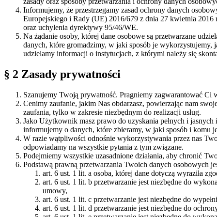
zasady oraz sposoby przetwarzania i ochrony danych osobowy
Informujemy, że przestrzegamy zasad ochrony danych osobow
Europejskiego i Rady (UE) 2016/679 z dnia 27 kwietnia 2016
oraz uchylenia dyrektywy 95/46/WE.
Na żądanie osoby, której dane osobowe są przetwarzane udzi
danych, które gromadzimy, w jaki sposób je wykorzystujemy, 
udzielamy informacji o instytucjach, z którymi należy się skon
§ 2 Zasady prywatności
Szanujemy Twoją prywatność. Pragniemy zagwarantować Ci wy
Cenimy zaufanie, jakim Nas obdarzasz, powierzając nam swoj
zaufania, tylko w zakresie niezbędnym do realizacji usług.
Jako Użytkownik masz prawo do uzyskania pełnych i jasnych 
informujemy o danych, które zbieramy, w jaki sposób i komu j
W razie wątpliwości odnośnie wykorzystywania przez nas Two
odpowiadamy na wszystkie pytania z tym związane.
Podejmiemy wszystkie uzasadnione działania, aby chronić Tw
Podstawą prawną przetwarzania Twoich danych osobowych jes
art. 6 ust. 1 lit. a osoba, której dane dotyczą wyraził
art. 6 ust. 1 lit. b przetwarzanie jest niezbędne do wyko
umowy,
art. 6 ust. 1 lit. c przetwarzanie jest niezbędne do wyp
art. 6 ust. 1 lit. d przetwarzanie jest niezbędne do ochr
art. 6 ust. 1 lit. e przetwarzanie jest niezbędne do wy