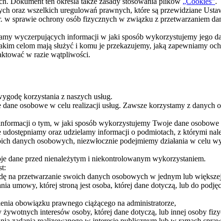
ch. Dokument ten określa także zasady stosowania plików
„Cookies”
.
ych oraz wszelkich uregulowań prawnych, które są przewidziane Ust
 r. w sprawie ochrony osób fizycznych w związku z przetwarzaniem 
elamy wyczerpujących informacji w jaki sposób wykorzystujemy jego 
jakim celom mają służyć i komu je przekazujemy, jaką zapewniamy oc
taktować w razie wątpliwości.
godę korzystania z naszych usług.
e dane osobowe w celu realizacji usług. Zawsze korzystamy z danych
informacji o tym, w jaki sposób wykorzystujemy Twoje dane osobowe 
e udostępniamy oraz udzielamy informacji o podmiotach, z którymi nal
ich danych osobowych, niezwłocznie podejmiemy działania w celu wyj
oje dane przed nienależytym i niekontrolowanym wykorzystaniem.
t:
a zgodę na przetwarzanie swoich danych osobowych w jednym lub większe
nania umowy, której stroną jest osoba, której dane dotyczą, lub do podj
ełnienia obowiązku prawnego ciążącego na administratorze,
ony żywotnych interesów osoby, której dane dotyczą, lub innej osoby fizy
konania zadania realizowanego w interesie publicznym lub w ramach spr