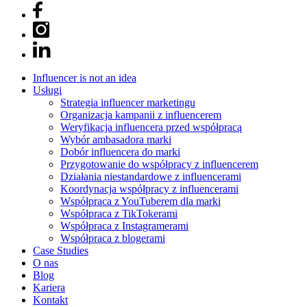
Influencer is not an idea
Usługi
Strategia influencer marketingu
Organizacja kampanii z influencerem
Weryfikacja influencera przed współpracą
Wybór ambasadora marki
Dobór influencera do marki
Przygotowanie do współpracy z influencerem
Działania niestandardowe z influencerami
Koordynacja współpracy z influencerami
Współpraca z YouTuberem dla marki
Współpraca z TikTokerami
Współpraca z Instagramerami
Współpraca z blogerami
Case Studies
O nas
Blog
Kariera
Kontakt