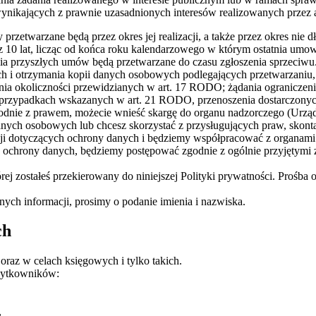
w wynikających z prawnie uzasadnionych interesów realizowanych przez ad
zetwarzane będą przez okres jej realizacji, a także przez okres nie 
zez 10 lat, licząc od końca roku kalendarzowego w którym ostatnia umo
a przyszłych umów będą przetwarzane do czasu zgłoszenia sprzeciwu
h i otrzymania kopii danych osobowych podlegających przetwarzaniu,
a okoliczności przewidzianych w art. 17 RODO; żądania ograniczeni
przypadkach wskazanych w art. 21 RODO, przenoszenia dostarczonyc
godnie z prawem, możecie wnieść skargę do organu nadzorczego (Urzą
ych osobowych lub chcesz skorzystać z przysługujących praw, skontak
cji dotyczących ochrony danych i będziemy współpracować z organami
 ochrony danych, będziemy postępować zgodnie z ogólnie przyjętymi 
rej zostałeś przekierowany do niniejszej Polityki prywatności. Prośba
ch informacji, prosimy o podanie imienia i nazwiska.
ch
oraz w celach księgowych i tylko takich.
żytkowników:
,