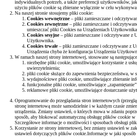
indywidualnych potrzeb, a także preferencji użytkowników, j
użyciu plików cookie są zbierane wyłącznie w celu wykonywa
Na naszej stronie stosujemy pliki cookie:
Cookies wewnętrzne
– pliki zamieszczane i odczytywa
Cookies zewnętrzne
– pliki zamieszczane i odczytywa
umieszczać pliki Cookies na Urządzeniach Użytkownika 
Cookies sesyjne
– pliki zamieszczane i odczytywane z U
Użytkownika.
Cookies trwałe
– pliki zamieszczane i odczytywane z U
Urządzenia chyba że konfiguracja Urządzenia Użytkowni
W ramach naszej strony internetowej, stosowane są następujące
niezbędne pliki cookie, umożliwiające korzystanie z us
uwierzytelnienia;
pliki cookie służące do zapewnienia bezpieczeństwa, w
wydajnościowe pliki cookie, umożliwiające zbieranie inf
funkcjonalne pliki cookie, umożliwiające „zapamiętanie
reklamowe pliki cookie, umożliwiające dostarczanie uż
Oprogramowanie do przeglądania stron internetowych (przeg
stronę internetową może samodzielnie i w każdym czasie zmien
urządzenia. Zmiany ustawień, o których mowa w zdaniu poprze
sposób, aby blokować automatyczną obsługę plików cookie w 
Szczegółowe informacje o możliwości i sposobach obsługi plik
Korzystanie ze strony internetowej, bez zmiany ustawień w z
ustawień dotyczących plików cookie.Informacje w jaki sposób