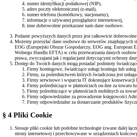
numer identyfikacji podatkowej (NIP),
adres poczty elektronicznej (e-mail),
numer telefonu (komórkowy, stacjonarny),
informacje o używanej przeglądarce internetowej,
inne dobrowolnie przekazane nam dane osobowe.
Podanie powyższych danych przez jest całkowicie dobrowolne al
Możemy przesyłać dane osobowe do serwerów znajdujących się 
EOG (Europejski Obszar Gospodarczy, EOG ang. European Eco
Wolnego Handlu EFTA) w celu przetwarzania danych osobowych
prawa, zwyczajami jak i regulacjami dotyczącymi ochrony dan
Dostęp do Twoich danych mogą posiadać podmioty świadczące d
Firmy hostingowe, świadczące usługi hostingu lub usłu
Firmy, za pośrednictwem których świadczona jest usług
Firmy serwisowe i wsparcia IT dokonujące konserwacji l
Firmy pośredniczące w płatnościach on-line za towaru 
Firmy pośredniczące w płatnościach mobilnych za towa
Firmy odpowiedzialne za prowadzenie księgowości Admi
Firmy odpowiedzialne za dostarczanie produktów fizycz
§ 4 Pliki Cookie
Stosuje pliki cookie lub podobne technologie (zwane dalej łąc
strony internetowej i przechowywane w urządzeniach końcowy