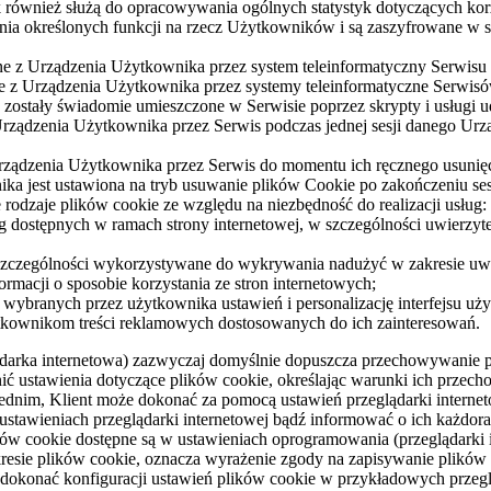
ak również służą do opracowywania ogólnych statystyk dotyczących ko
nia określonych funkcji na rzecz Użytkowników i są zaszyfrowane w
ne z Urządzenia Użytkownika przez system teleinformatyczny Serwisu
ne z Urządzenia Użytkownika przez systemy teleinformatyczne Serwis
zostały świadomie umieszczone w Serwisie poprzez skrypty i usługi u
rządzenia Użytkownika przez Serwis podczas jednej sesji danego Urzą
rządzenia Użytkownika przez Serwis do momentu ich ręcznego usunięci
ka jest ustawiona na tryb usuwanie plików Cookie po zakończeniu ses
 rodzaje plików cookie ze względu na niezbędność do realizacji usług:
ług dostępnych w ramach strony internetowej, w szczególności uwierzy
 szczególności wykorzystywane do wykrywania nadużyć w zakresie uwi
ormacji o sposobie korzystania ze stron internetowych;
” wybranych przez użytkownika ustawień i personalizację interfejsu uż
ytkownikom treści reklamowych dostosowanych do ich zainteresowań.
lądarka internetowa) zazwyczaj domyślnie dopuszcza przechowywanie
ić ustawienia dotyczące plików cookie, określając warunki ich przech
dnim, Klient może dokonać za pomocą ustawień przeglądarki interneto
ustawieniach przeglądarki internetowej bądź informować o ich każdo
ów cookie dostępne są w ustawieniach oprogramowania (przeglądarki i
akresie plików cookie, oznacza wyrażenie zgody na zapisywanie plikó
 dokonać konfiguracji ustawień plików cookie w przykładowych przeg