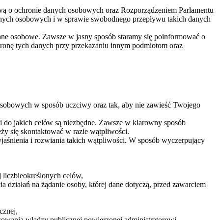
awą o ochronie danych osobowych oraz Rozporządzeniem Parlamentu
danych osobowych i w sprawie swobodnego przepływu takich danych
dane osobowe. Zawsze w jasny sposób staramy się poinformować o
hronę tych danych przy przekazaniu innym podmiotom oraz
 osobowych w sposób uczciwy oraz tak, aby nie zawieść Twojego
i do jakich celów są niezbędne. Zawsze w klarowny sposób
eży się skontaktować w razie wątpliwości.
aśnienia i rozwiania takich wątpliwości. W sposób wyczerpujący
j liczbieokreślonych celów,
ęcia działań na żądanie osoby, której dane dotyczą, przed zawarciem
cznej,
awowania władzy publicznej powierzonej administratorowi,